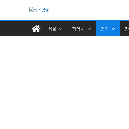
Skip
to
content
서울
광역시
경기
강
북동부