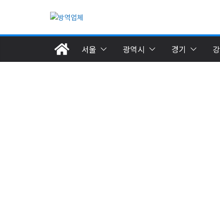
Skip
to
content
서울
광역시
경기
강
군지역