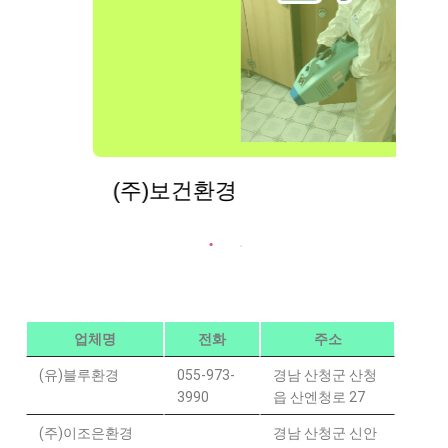
(주)보건환경
업체명
전화
주소
(유)블루환경
055-973-
경남 산청군 산청
3990
읍 산엔청로 27
(주)이조은환경
경남 산청군 신안