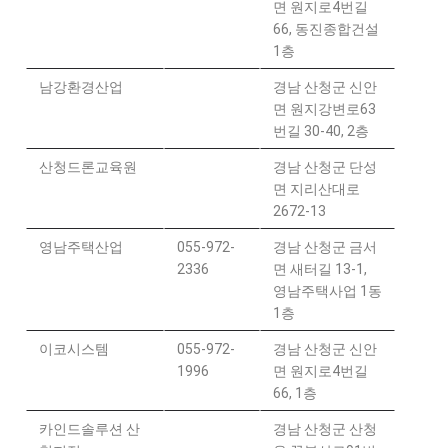
면 원지로4번길
66, 동진종합건설
1층
남강환경산업
경남 산청군 신안
면 원지강변로63
번길 30-40, 2층
산청드론교육원
경남 산청군 단성
면 지리산대로
2672-13
영남주택산업
055-972-
경남 산청군 금서
2336
면 새터길 13-1,
영남주택사업 1동
1층
이코시스템
055-972-
경남 산청군 신안
1996
면 원지로4번길
66, 1층
카인드솔루션 산
경남 산청군 산청