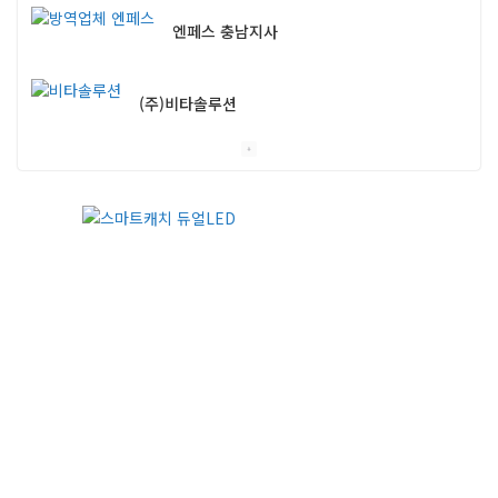
(주)비타솔루션
세화방역
(주)씨아이엠
클린케이
EM 친환경 소독 방역
(주)다잘방역