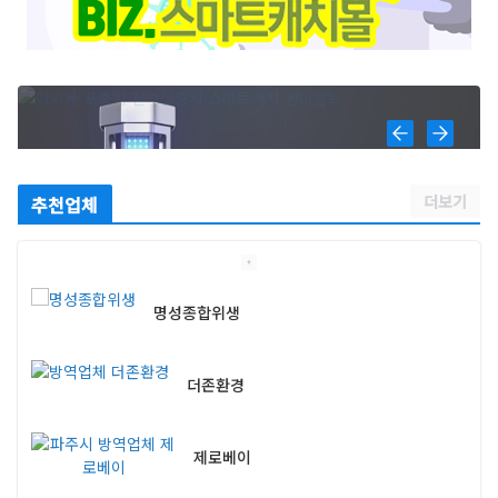
더보기
추천업체
명성종합위생
더존환경
제로베이
엔페스 충남지사