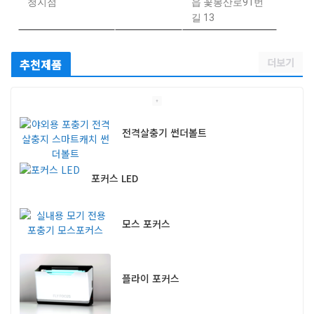
청지점
읍 꽃봉산로91번
길 13
더보기
추천제품
전격살충기 썬더볼트
포커스 LED
모스 포커스
플라이 포커스