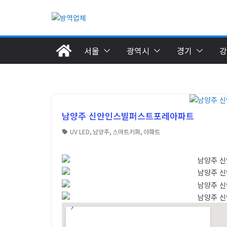
서울
광역시
경기
강
남양주 신안인스빌퍼스트포레아파트
UV LED
,
남양주
,
스마트키퍼
,
아파트