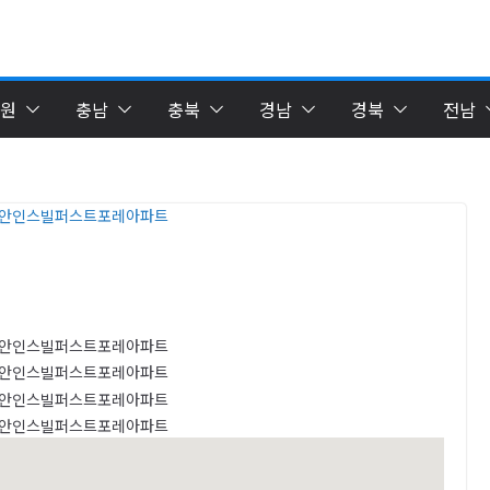
원
충남
충북
경남
경북
전남