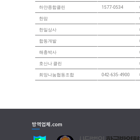
하얀종합클린
1577-0534
한맘
한일상사
합동개발
해충박사
호산나 클린
희망나눔협동조합
042-635-4900
방역업체.com