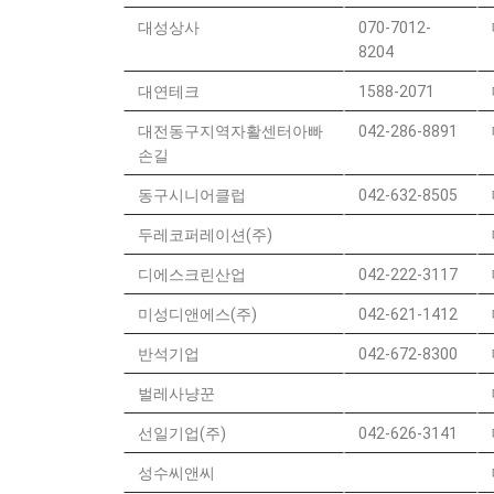
대성상사
070-7012-
8204
대연테크
1588-2071
대전동구지역자활센터아빠
042-286-8891
손길
동구시니어클럽
042-632-8505
두레코퍼레이션(주)
디에스크린산업
042-222-3117
미성디앤에스(주)
042-621-1412
반석기업
042-672-8300
벌레사냥꾼
선일기업(주)
042-626-3141
성수씨앤씨