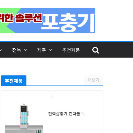
전북
제주
추천제품
더보기
추천제품
전격살충기 썬더볼트