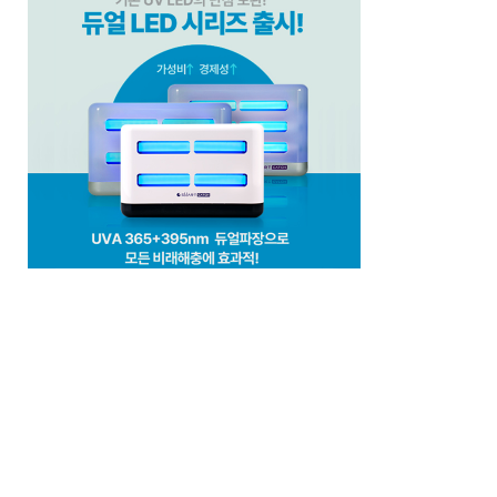
(주)비타솔루션
세화방역
(주)씨아이엠
클린케이
EM 친환경 소독 방역