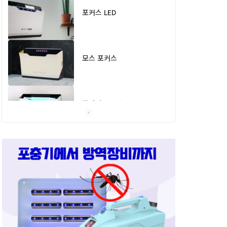
포커스 LED
모스 포커스
문화방역
그린F
플라이 포커스
스마트캐치
스마트키퍼 UV LED 고급
형