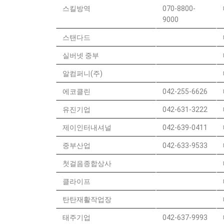
스킬방역
070-8800-
9000
스탠다드
실버넷 중부
알컴퍼니(주)
에코클린
042-255-6626
유진기업
042-631-3222
제이인터내셔널
042-639-0411
중부산업
042-633-9533
첫걸음종합상사
클라이프
탄탄재활작업장
태주기업
042-637-9993