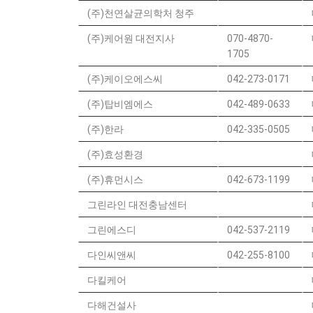
(주)천연살균의학처 청주
(주)케어원 대전지사
070-4870-
1705
(주)케이오에스씨
042-273-0171
(주)탑비엠에스
042-489-0633
(주)한라
042-335-0505
(주)효성환경
(주)휴먼시스
042-673-1199
그린라인 대전충남센터
그린에스디
042-537-2119
다인씨앤씨
042-255-8100
다킬케어
다해건설사