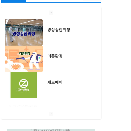
명성종합위생
더존환경
제로베이
엔페스 충남지사