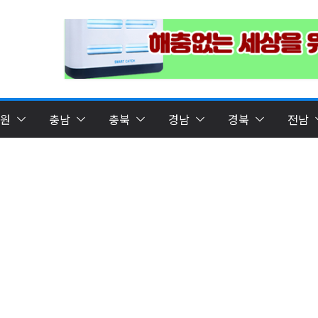
원
충남
충북
경남
경북
전남