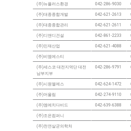
(주)뉴플러스환경
042-286-9030
(주)대종종합개발
042-621-2613
(주)대종종합관리
042-621-2611
(주)디앤디건설
042-861-2233
(주)민재산업
042-621-4088
(주)비엠에스티
(주)세스코 대전지역단 대전
042-286-9791
남부지부
(주)시원엘에스
042-624-1472
(주)어울림
042-274-9110
(주)엠에치다비드
042-639-6388
(주)조은컴퍼니
(주)천연살균의학처