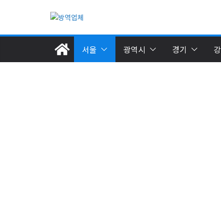
Skip
to
content
서울
광역시
경기
강
동남권