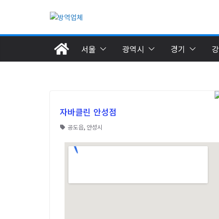
서울
광역시
경기
강
자바클린 안성점
공도읍
,
안성시