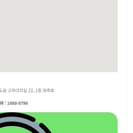
읍 고무다리길 22, 1층 좌측호
화 : 1688-8796