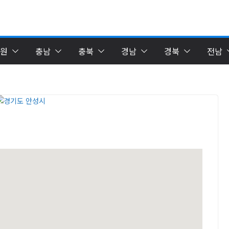
원
충남
충북
경남
경북
전남