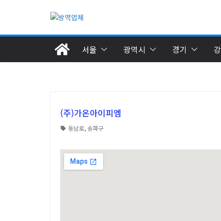
서울
광역시
경기
강
(주)가온아이피엠
동남로
,
송파구