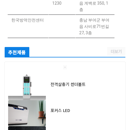
1230
읍 계백로 350, 1
층
한국방역안전센터
충남 부여군 부여
읍 사비로71번길
27, 3층
더보기
추천제품
전격살충기 썬더볼트
포커스 LED