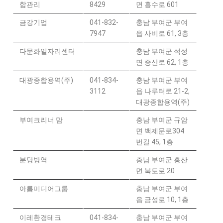
합관리
8429
면 흥수로 601
금강기업
041-832-
충남 부여군 부여
7947
읍 사비로 61, 3층
다문화일자리센터
충남 부여군 석성
면 증산로 62, 1층
대광종합용역(주)
041-834-
충남 부여군 부여
3112
읍 나루터로 21-2,
대광종합용역(주)
부여크리너 맘
충남 부여군 규암
면 백제문로304
번길 45, 1층
분당방역
충남 부여군 홍산
면 북토로 20
아름미디어그룹
충남 부여군 부여
읍 금성로 10, 1층
이레환경테크
041-834-
충남 부여군 부여