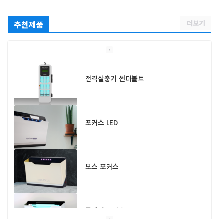
더보기
추천제품
전격살충기 썬더볼트
포커스 LED
모스 포커스
플라이 포커스