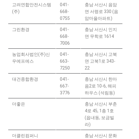
고려연합안전시스템
041-
충남 서산시 음암
(주)
668-
면 서령로 330 (음
0755
암마을아파트)
그린환경
041-
충남 서산시 인지
668-
면 무학로 1614
7006
농업회사법인(주)신
041-
충남 서산시 고북
우에프에스
663-
면 고북1로 343-
7250
22
대건종합환경
041-
충남 서산시 한마
667-
음2로 10-6, 해피
3776
하우스 (석림동)
더좋은
충남 서산시 부춘
4로 45, 1층 1호
(읍내동, 보금빌
라)
더클린컴퍼니
충남 서산시 문화