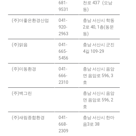
681-
천로 437 (오남
9531
동)
(주)더좋은환경산업
041-
충남 서산시 학동
920-
2로 40, 1층(동문
2963
동)
(주)맑음
041-
충남 서산시 군진
665-
4길 109-29
5456
(주)미동환경
041-
충남 서산시 음암
666-
면 음암로 596, 3
2310
호
(주)백그린
충남 서산시 음암
면 음암로 596, 2
호
(주)새림종합환경
041-
충남 서산시 한마
668-
음3로 38
2309