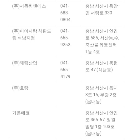
(주)서원씨앤에스
041-
충남 서산시 음암
688-
면 서령로 330
0804
(주)아이사랑 식판드
041-
충남 서산시 안견
림 석남지점
665-
로 585, 서산농,수,
9252
축산물 유통센터
1동 4호
(주)태림산업
041-
충남 서산시 동헌
665-
로 47 (석남동)
4179
(주)호랑
충남 서산시 읍내
3로 15, 부강 2층
(읍내동)
가온에코
충남 서산시 안견
로 365-67, 정원
빌딩 1층 103호
(읍내동)