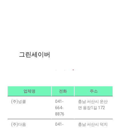
그린세이버
업체명
전화
주소
(주)넝쿨
041-
충남 서산시 운산
664-
면 용장1길 172
8876
(주)다옴
041-
충남 서산시 덕지