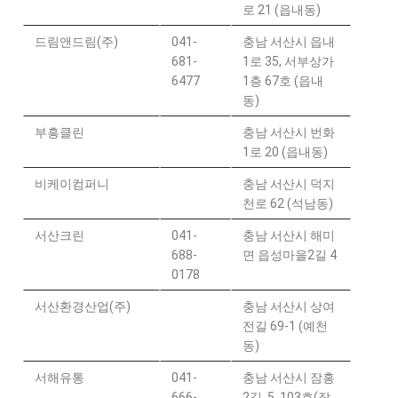
로 21 (읍내동)
드림앤드림(주)
041-
충남 서산시 읍내
681-
1로 35, 서부상가
6477
1층 67호 (읍내
동)
부흥클린
충남 서산시 번화
1로 20 (읍내동)
비케이컴퍼니
충남 서산시 덕지
천로 62 (석남동)
서산크린
041-
충남 서산시 해미
688-
면 읍성마을2길 4
0178
서산환경산업(주)
충남 서산시 상여
전길 69-1 (예천
동)
서해유통
041-
충남 서산시 잠홍
666-
2길 5, 103호(잠