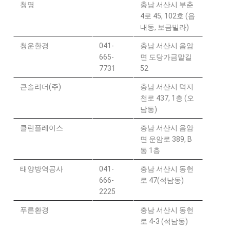
청명
충남 서산시 부춘
4로 45, 102호 (읍
내동, 보금빌라)
청운환경
041-
충남 서산시 음암
665-
면 도당가금말길
7731
52
큰솔리더(주)
충남 서산시 덕지
천로 437, 1층 (오
남동)
클린플레이스
충남 서산시 음암
면 운암로 389, B
동 1층
태양방역공사
041-
충남 서산시 동헌
666-
로 47(석남동)
2225
푸른환경
충남 서산시 동헌
로 4-3 (석남동)