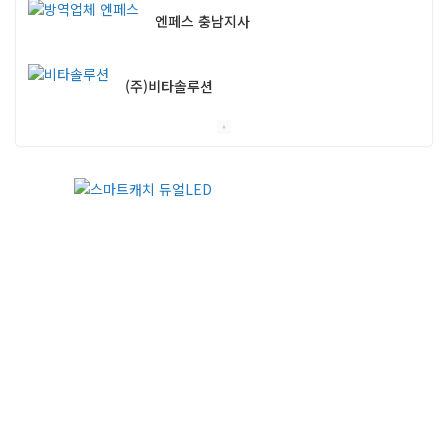
엔페스 충남지사
(주)비타솔루션
세화방역
(주)씨아이엠
클린케이
EM 친환경 소독 방역
(주)다잘방역