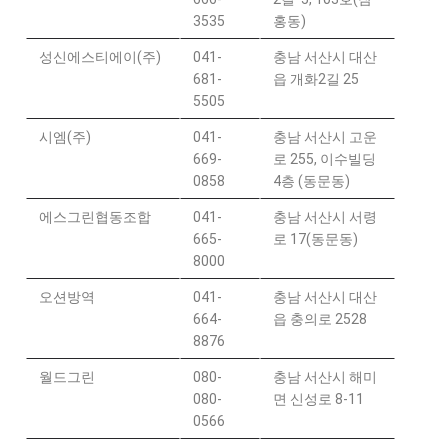
3535
홍동)
성신에스티에이(주)
041-
충남 서산시 대산
681-
읍 개화2길 25
5505
시엠(주)
041-
충남 서산시 고운
669-
로 255, 이수빌딩
0858
4층 (동문동)
에스그린협동조합
041-
충남 서산시 서령
665-
로 17(동문동)
8000
오션방역
041-
충남 서산시 대산
664-
읍 충의로 2528
8876
월드그린
080-
충남 서산시 해미
080-
면 신성로 8-11
0566