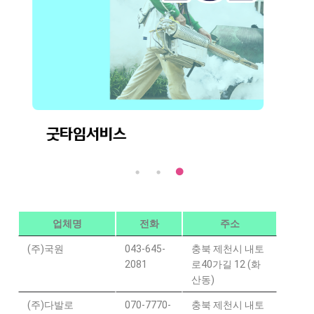
굿타임서비스
업체명
전화
주소
(주)국원
043-645-
충북 제천시 내토
2081
로40가길 12 (화
산동)
(주)다발로
070-7770-
충북 제천시 내토