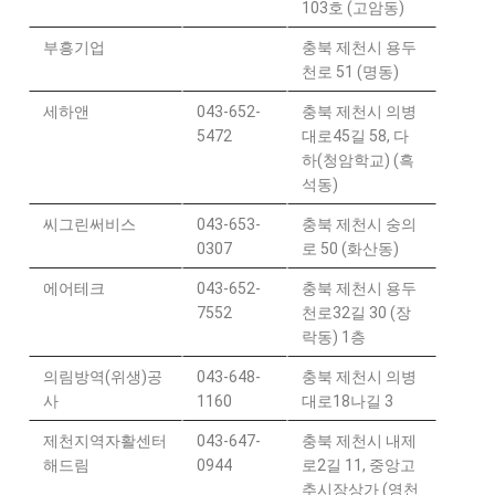
103호 (고암동)
부흥기업
충북 제천시 용두
천로 51 (명동)
세하앤
043-652-
충북 제천시 의병
5472
대로45길 58, 다
하(청암학교) (흑
석동)
씨그린써비스
043-653-
충북 제천시 숭의
0307
로 50 (화산동)
에어테크
043-652-
충북 제천시 용두
7552
천로32길 30 (장
락동) 1층
의림방역(위생)공
043-648-
충북 제천시 의병
사
1160
대로18나길 3
제천지역자활센터
043-647-
충북 제천시 내제
해드림
0944
로2길 11, 중앙고
추시장상가 (영천