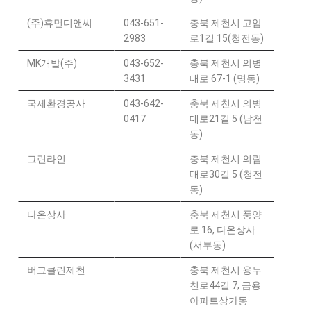
(주)휴먼디앤씨
043-651-
충북 제천시 고암
2983
로1길 15(청전동)
MK개발(주)
043-652-
충북 제천시 의병
3431
대로 67-1 (명동)
국제환경공사
043-642-
충북 제천시 의병
0417
대로21길 5 (남천
동)
그린라인
충북 제천시 의림
대로30길 5 (청전
동)
다온상사
충북 제천시 풍양
로 16, 다온상사
(서부동)
버그클린제천
충북 제천시 용두
천로44길 7, 금용
아파트상가동