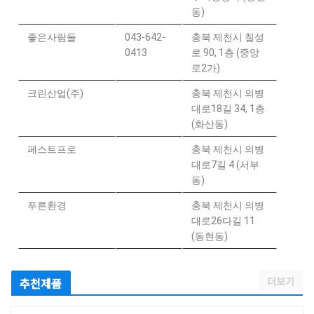
동)
좋은사람들
043-642-
충북 제천시 칠성
0413
로 90, 1층 (중앙
로2가)
크린산업(주)
충북 제천시 의병
대로18길 34, 1층
(화산동)
페스트프로
충북 제천시 의병
대로7길 4 (서부
동)
푸른환경
충북 제천시 의병
대로26다길 11
(동현동)
더보기
추천제품