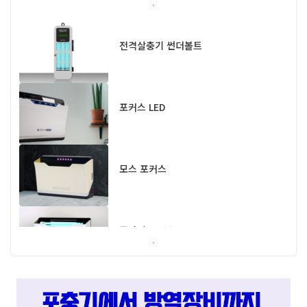
전격살충기 썬더볼트
포커스 LED
모스 포커스
플라이 포커스
스마트캐치