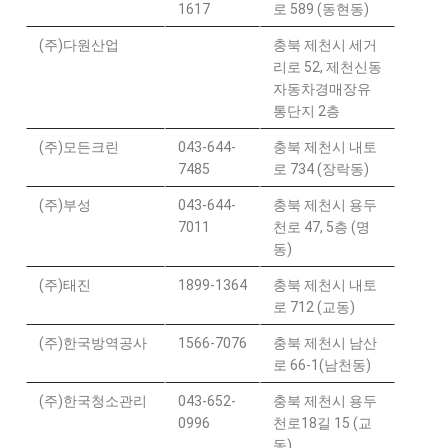
1617
로 589 (동현동)
(주)다원산업
충북 제천시 세거
리로 52,
제천신동
자동차경매장유
통단지
2층
(주)모든크린
043-644-
충북 제천시 내토
7485
로 734 (장락동)
(주)부성
043-644-
충북 제천시 용두
7011
천로 47, 5층 (명
동)
(주)태진
1899-1364
충북 제천시 내토
로 712 (교동)
(주)한국방역공사
1566-7076
충북 제천시 남산
로 66-1(남천동)
(주)한국청소관리
043-652-
충북 제천시 용두
0996
천로18길 15 (교
동)