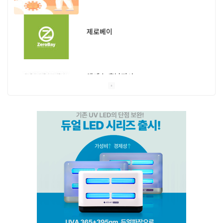
제로베이
엔페스 충남지사
(주)비타솔루션
세화방역
(주)씨아이엠