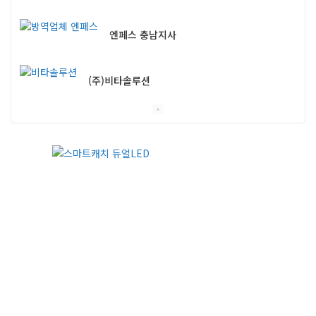
엔페스 충남지사
(주)비타솔루션
세화방역
(주)씨아이엠
클린케이
EM 친환경 소독 방역
(주)다잘방역