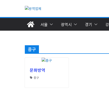
Skip
to
content
서울
광역시
경기
강
중구
문화방역
중구