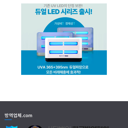
(주)비타솔루션
세화방역
(주)씨아이엠
클린케이
EM 친환경 소독 방역
방역업체.com