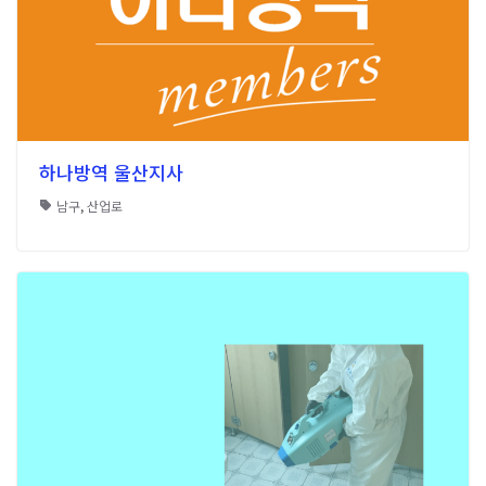
하나방역 울산지사
남구
,
산업로