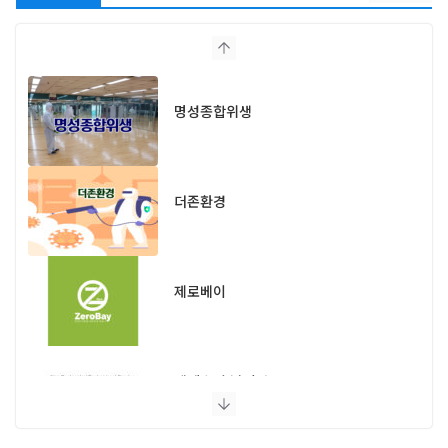
명성종합위생
더존환경
제로베이
엔페스 충남지사