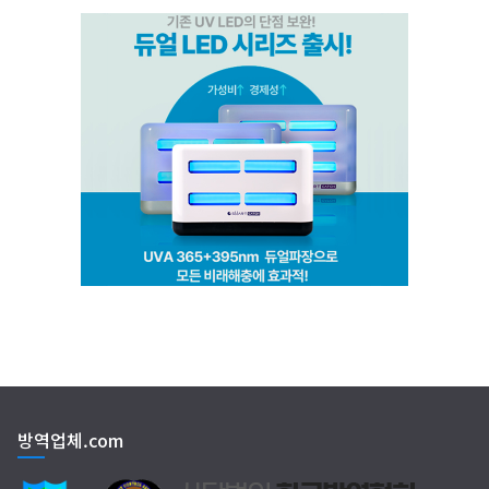
(주)비타솔루션
세화방역
(주)씨아이엠
클린케이
EM 친환경 소독 방역
방역업체.com