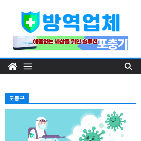
Skip
to
content
도봉구