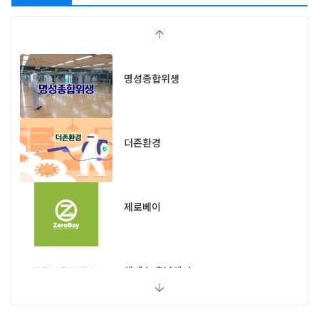
명성종합위생
더존환경
제로베이
엔페스 충남지사