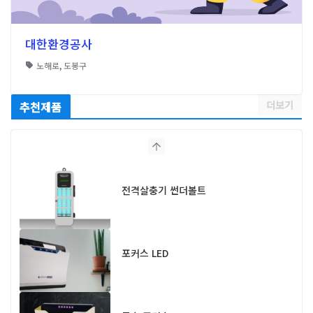
대한환경공사
노해로
,
도봉구
더보기
추천제품
전격살충기 썬더볼트
포커스 LED