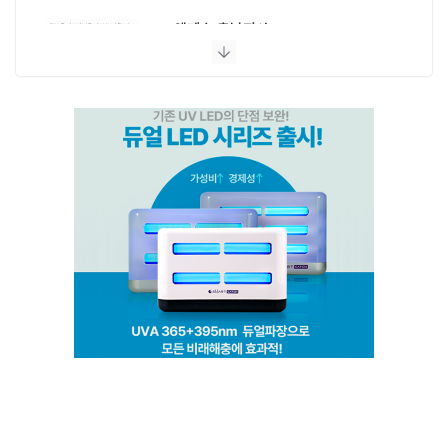
엔페스 충남지사
(주)비타솔루션
세화방역
(주)씨아이엠
클린케이