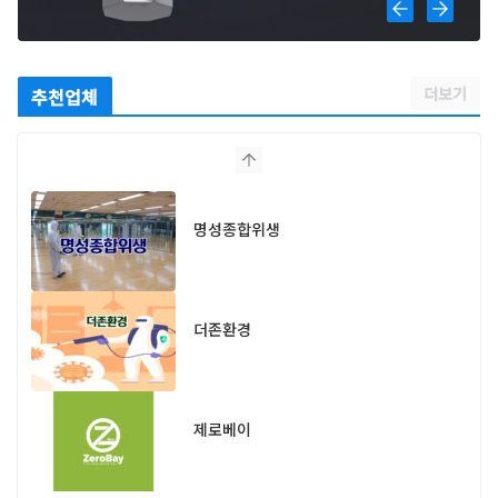
더보기
추천업체
명성종합위생
더존환경
제로베이