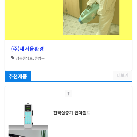
(주)새서울환경
상봉중앙로
,
중랑구
더보기
추천제품
전격살충기 썬더볼트