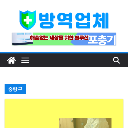
Skip
to
content
중랑구