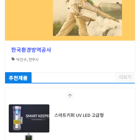
한국환경방역공사
덕진구
,
전주시
더보기
추천제품
스마트키퍼 UV LED 고급형