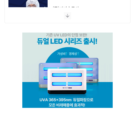
(주)비타솔루션
세화방역
(주)씨아이엠
클린케이
EM 친환경 소독 방역