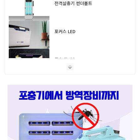
전격살충기 썬더볼트
포커스 LED
모스 포커스
플라이 포커스
스마트캐치