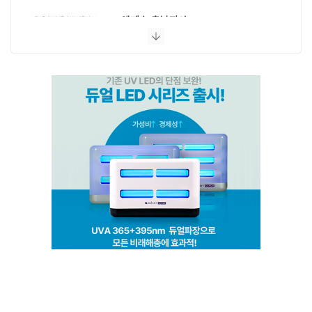
엔페스 충남지사
(주)비타솔루션
세화방역
(주)씨아이엠
클린케이