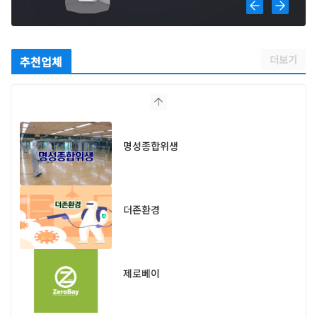
더보기
추천업체
명성종합위생
더존환경
제로베이