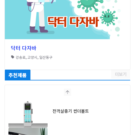
닥터 다자바
강송로
,
고양시
,
일산동구
더보기
추천제품
전격살충기 썬더볼트