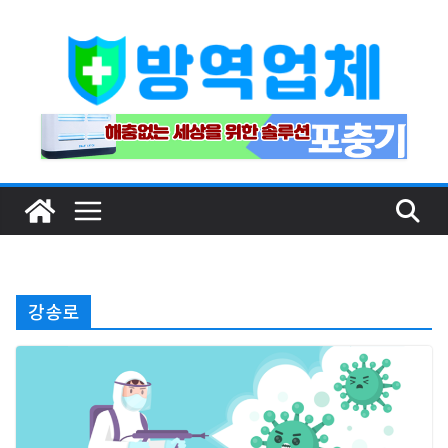
Skip
to
content
강송로