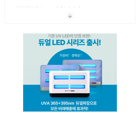
엔페스 충남지사
(주)비타솔루션
세화방역
(주)씨아이엠
클린케이