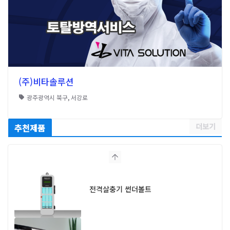
(주)비타솔루션
광주광역시 북구
,
서강로
더보기
추천제품
전격살충기 썬더볼트