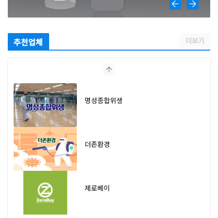
더보기
추천업체
명성종합위생
더존환경
제로베이