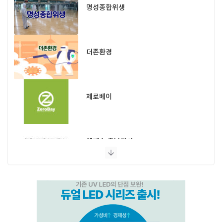
명성종합위생
더존환경
제로베이
엔페스 충남지사
(주)비타솔루션