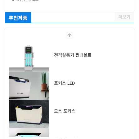
더보기
추천제품
전격살충기 썬더볼트
포커스 LED
모스 포커스
플라이 포커스