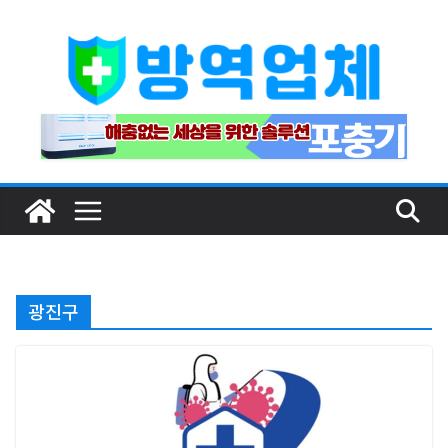
Skip
to
content
광진구