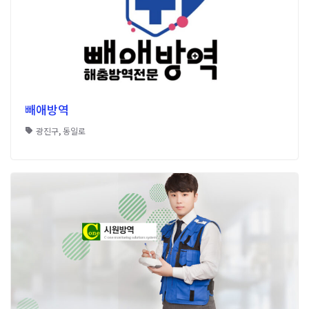
빼애방역
광진구
,
동일로