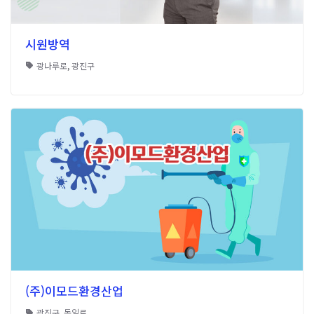
시원방역
광나루로
,
광진구
(주)이모드환경산업
광진구
,
동일로