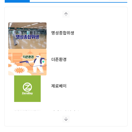
명성종합위생
더존환경
제로베이
엔페스 충남지사