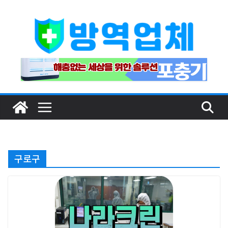
Skip
to
content
구로구