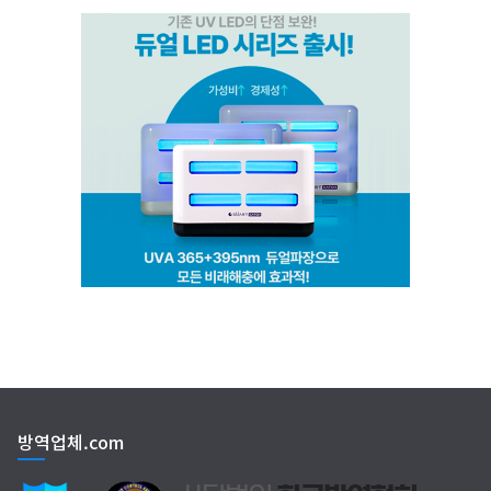
(주)비타솔루션
세화방역
(주)씨아이엠
클린케이
EM 친환경 소독 방역
방역업체.com