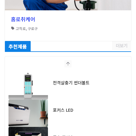
홈로취케어
고척로
,
구로구
더보기
추천제품
전격살충기 썬더볼트
포커스 LED