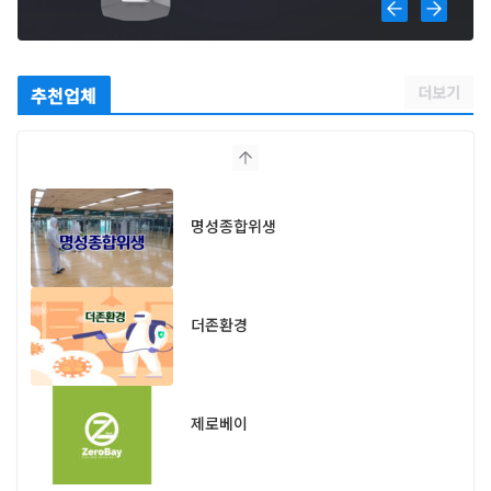
더보기
추천업체
명성종합위생
더존환경
제로베이