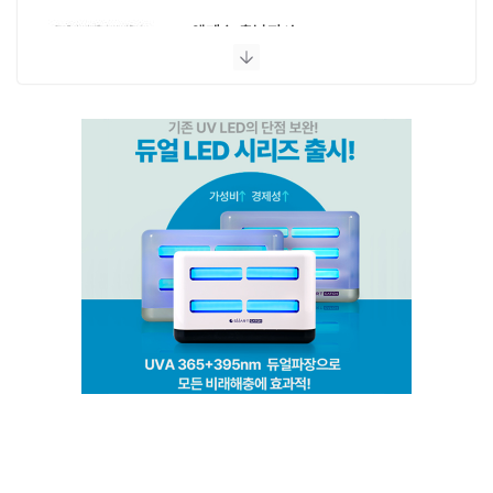
엔페스 충남지사
(주)비타솔루션
세화방역
(주)씨아이엠
클린케이