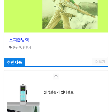
스피죤방역
동남구
,
천안시
더보기
추천제품
전격살충기 썬더볼트