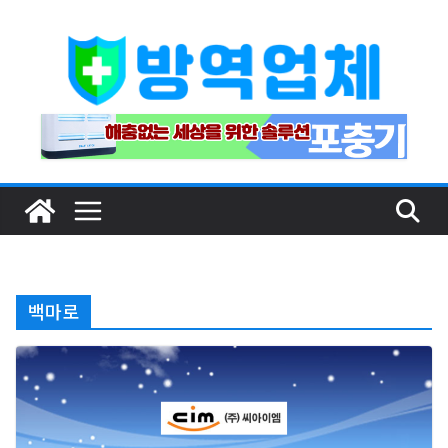
Skip
to
content
백마로