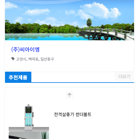
(주)씨아이엠
고양시
,
백마로
,
일산동구
더보기
추천제품
전격살충기 썬더볼트