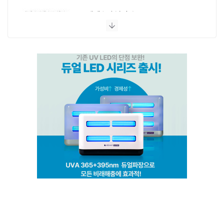
엔페스 충남지사
(주)비타솔루션
세화방역
(주)씨아이엠
클린케이