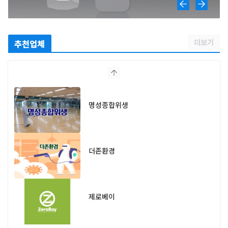
더보기
추천업체
명성종합위생
더존환경
제로베이