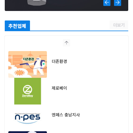
더보기
추천업체
명성종합위생
더존환경
제로베이
엔페스 충남지사