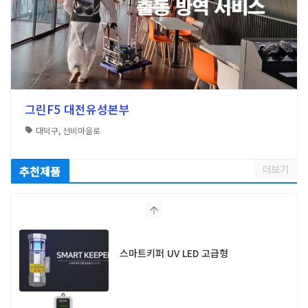
그린F5 대전유성본부
대덕구
,
선비마을로
더보기
추천제품
스마트키퍼 UV LED 고급형
전격살충기 썬더볼트