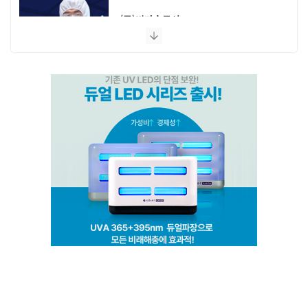
(주)비타솔루션
세화방역
(주)씨아이엠
클린케이
EM 친환경 소독 방역