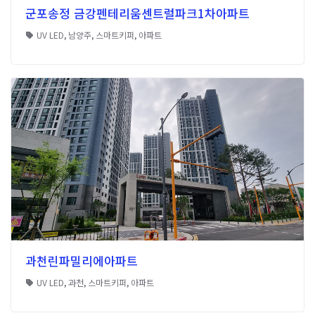
군포송정 금강펜테리움센트럴파크1차아파트
UV LED
,
남양주
,
스마트키퍼
,
아파트
과천린파밀리에아파트
UV LED
,
과천
,
스마트키퍼
,
아파트