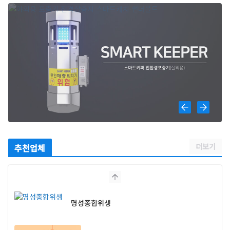
더보기
추천업체
명성종합위생