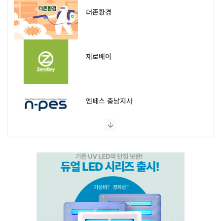
더존환경
제로베이
엔페스 충남지사
(주)비타솔루션
세화방역