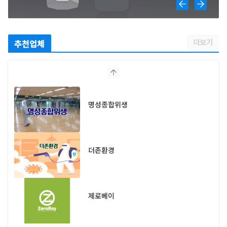
더보기
추천업체
명성종합위생
더존환경
제로베이