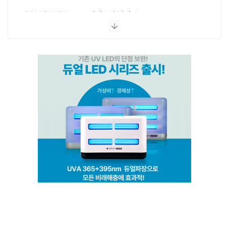
엔페스 충남지사
(주)비타솔루션
세화방역
(주)씨아이엠
클린케이