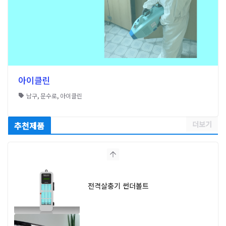
아이클린
남구
,
문수로
,
아이클린
더보기
추천제품
전격살충기 썬더볼트