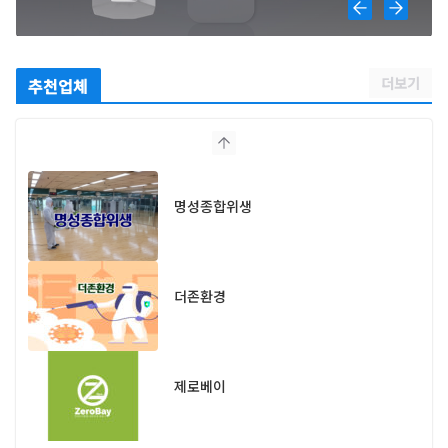
더보기
추천업체
명성종합위생
더존환경
제로베이