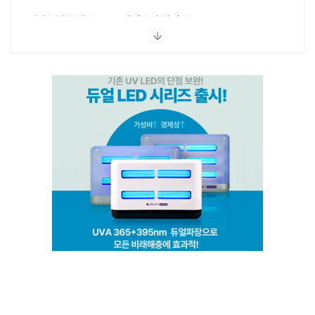
엔페스 충남지사
(주)비타솔루션
세화방역
(주)씨아이엠
클린케이