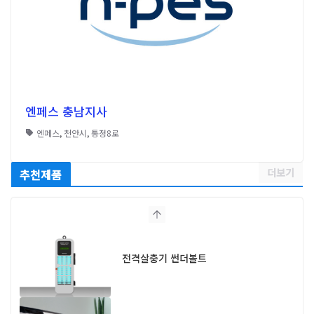
엔페스 충남지사
엔페스
,
천안시
,
통정8로
더보기
추천제품
전격살충기 썬더볼트