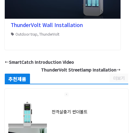
ThunderVolt Wall Installation
Outdoor trap
,
ThunderVolt
SmartCatch Introduction Video
ThunderVolt Streetlamp Installation
더보기
추천제품
전격살충기 썬더볼트