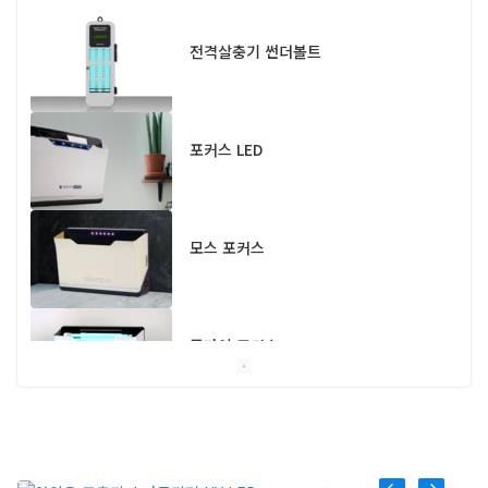
전격살충기 썬더볼트
포커스 LED
모스 포커스
플라이 포커스
스마트캐치