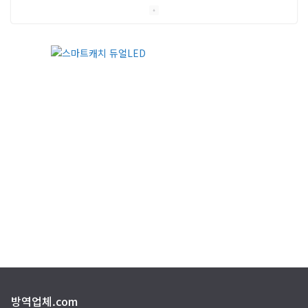
세화방역
(주)씨아이엠
클린케이
EM 친환경 소독 방역
(주)다잘방역
방역업체.com