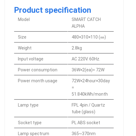
Product specification
Model
SMART CATCH
ALPHA
Size
480×310×110 (㎜)
Weight
2.8kg
Input voltage
AC 220V. 60Hz.
Power consumption
36W×2(ea)= 72W
Power month usage
72W×24hour×30day
=
51.840kWh/month
Lamp type
FPL 4pin / Quartz
tube (glass)
Socket type
PL ABS socket
Lamp spectrum
365~370nm