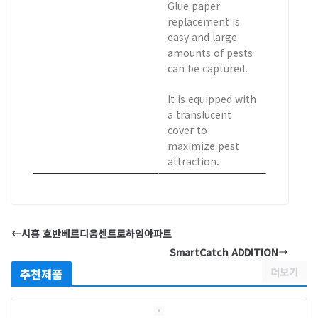
Glue paper
replacement is
easy and large
amounts of pests
can be captured.
It is equipped with
a translucent
cover to
maximize pest
attraction.
시흥 호반베르디움센트로하임아파트
SmartCatch ADDITION
더보기
추천제품